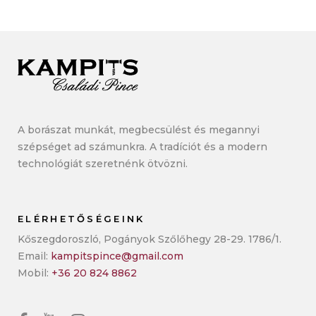
A borászat munkát, megbecsülést és megannyi
szépséget ad számunkra. A tradíciót és a modern
technológiát szeretnénk ötvözni.
ELÉRHETŐSÉGEINK
Kőszegdoroszló, Pogányok Szőlőhegy 28-29. 1786/1.
Email:
kampitspince@gmail.com
Mobil:
+36 20 824 8862