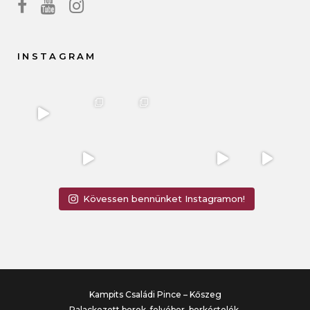
INSTAGRAM
Kövessen bennünket Instagramon!
Kampits Családi Pince – Kőszeg
Palackozott borok, folyóbor, borkóstolók.