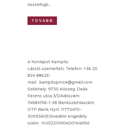
összefogó...
TOVÁBB
A honlapot Kampits
László üzemelteti. Telefon: +36 20
824 8862E-
mail: kampitspince@gmail.com
Székhely: 9730 Kőszeg, Deák
Ferenc utca 3/DAdószám:
74584756-1-38 Bankszámlaszám:
OTP Bank Nyrt. 11773470-
30093605Jövedéki engedély
szám: HU02210904001Kiállító