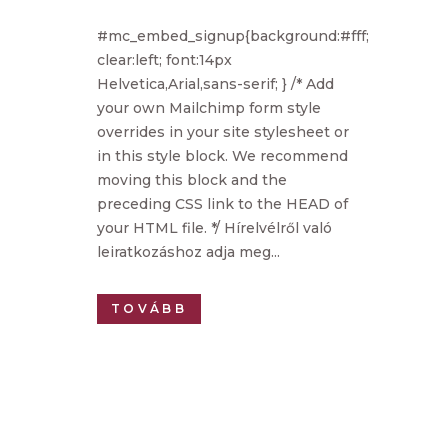
#mc_embed_signup{background:#fff;
clear:left; font:14px
Helvetica,Arial,sans-serif; } /* Add
your own Mailchimp form style
overrides in your site stylesheet or
in this style block. We recommend
moving this block and the
preceding CSS link to the HEAD of
your HTML file. */ Hírelvélről való
leiratkozáshoz adja meg...
TOVÁBB