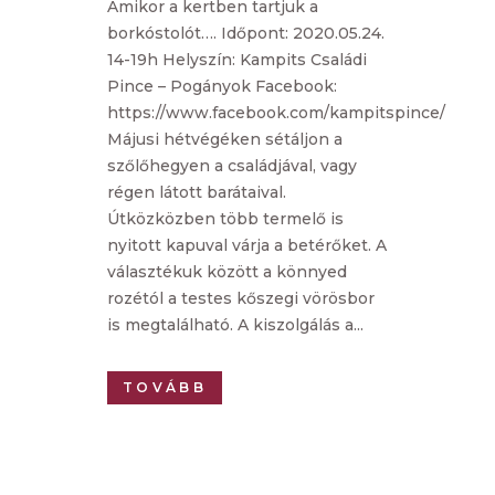
Amikor a kertben tartjuk a
borkóstolót…. Időpont: 2020.05.24.
14-19h Helyszín: Kampits Családi
Pince – Pogányok Facebook:
https://www.facebook.com/kampitspince/
Májusi hétvégéken sétáljon a
szőlőhegyen a családjával, vagy
régen látott barátaival.
Útközközben több termelő is
nyitott kapuval várja a betérőket. A
választékuk között a könnyed
rozétól a testes kőszegi vörösbor
is megtalálható. A kiszolgálás a...
TOVÁBB