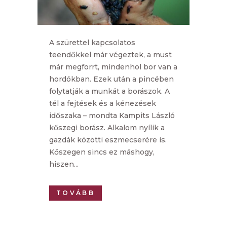
A szürettel kapcsolatos
teendőkkel már végeztek, a must
már megforrt, mindenhol bor van a
hordókban. Ezek után a pincében
folytatják a munkát a borászok. A
tél a fejtések és a kénezések
időszaka – mondta Kampits László
kőszegi borász. Alkalom nyílik a
gazdák közötti eszmecserére is.
Kőszegen sincs ez máshogy,
hiszen...
TOVÁBB