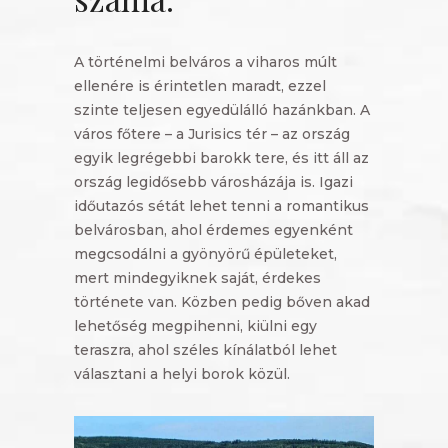
A történelmi belváros a viharos múlt
ellenére is érintetlen maradt, ezzel
szinte teljesen egyedülálló hazánkban. A
város főtere – a Jurisics tér – az ország
egyik legrégebbi barokk tere, és itt áll az
ország legidősebb városházája is. Igazi
időutazós sétát lehet tenni a romantikus
belvárosban, ahol érdemes egyenként
megcsodálni a gyönyörű épületeket,
mert mindegyiknek saját, érdekes
története van. Közben pedig bőven akad
lehetőség megpihenni, kiülni egy
teraszra, ahol széles kínálatból lehet
választani a helyi borok közül.