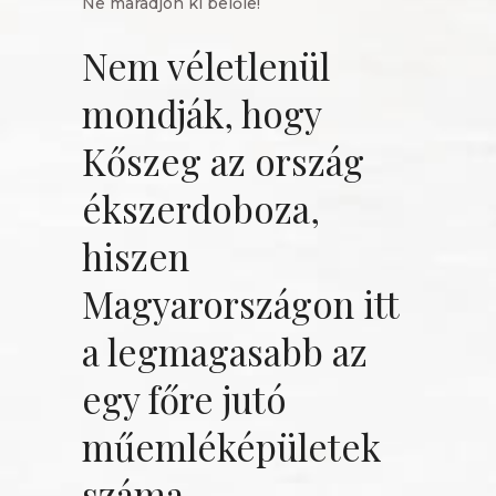
Ne maradjon ki belőle!
Nem véletlenül
mondják, hogy
Kőszeg az ország
ékszerdoboza,
hiszen
Magyarországon itt
a legmagasabb az
egy főre jutó
műemléképületek
száma.