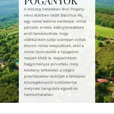
POGÁNYOK
A Kőszeg határában lévő Pogány
nevű dűlőben talált Bacchus-fej,
egy római katona mellképe, római
pénzek, érmek, edénytöredékek
arról tanúskodnak, hogy
vidékünkön szép számban voltak
elszórt római települések, ahol a
római tisztviselők a nyugalom
napjait élték le. Napjainkban
hagyományos pincefalu, mely
keskeny telkekkel, a végén
présházakkal tarkítják a látképek.
Kőszegdoroszló szőlőskertje,
melynek hangulata egyedi és
hamisíthatatlan.