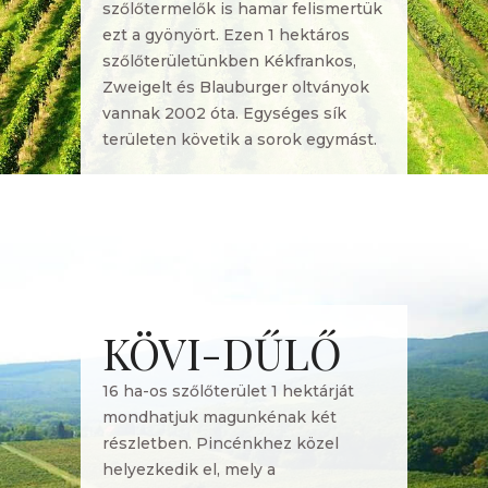
szőlőtermelők is hamar felismertük
ezt a gyönyört. Ezen 1 hektáros
szőlőterületünkben Kékfrankos,
Zweigelt és Blauburger oltványok
vannak 2002 óta. Egységes sík
területen követik a sorok egymást.
KÖVI-DŰLŐ
16 ha-os szőlőterület 1 hektárját
mondhatjuk magunkénak két
részletben. Pincénkhez közel
helyezkedik el, mely a