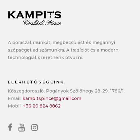
A borászat munkát, megbecsülést és megannyi
szépséget ad számunkra. A tradíciót és a modern
technológiát szeretnénk ötvözni.
ELÉRHETŐSÉGEINK
Kőszegdoroszló, Pogányok Szőlőhegy 28-29. 1786/1.
Email:
kampitspince@gmail.com
Mobil:
+36 20 824 8862