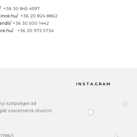
/
+36 30 845 4597
ince.hu/
+36 20 824 8862
andli/
+36 30 500 1442
nce.hu/
+36 20 972 5734
INSTAGRAM
yi szépséget ad
giát szeretnénk ötvözni.
1786/1.