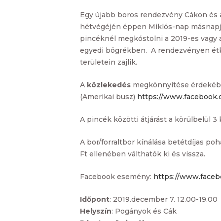
Egy újabb boros rendezvény Cákon és 
hétvégéjén éppen Miklós-nap másnapjá
pincéknél megkóstolni a 2019-es vagy a k
egyedi bögrékben. A rendezvényen étke
területein zajlik.
A
közlekedés
megkönnyítése érdekében
(Amerikai busz)
https://www.facebook
A pincék közötti átjárást a körülbelül 
A bor/forraltbor kínálása betétdíjas p
Ft ellenében válthatók ki és vissza.
Facebook esemény:
https://www.faceb
Időpont
: 2019.december 7. 12.00-19.00
Helyszín
: Pogányok és Cák