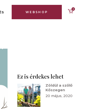
0
ÉS
WEBSHOP
Ez is érdekes lehet
Zöldül a szőlő
Kőszegen
20 május, 2020