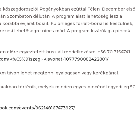
a kőszegdoroszlói Pogányokban ezúttal Télen. December els
n Szombaton délután. A program alatt lehetőség lesz a
orábbi évjárat borait. Különleges forralt-borral is készülnek,
zési lehetőségre nincs mód. A program kizárólag a pincék
 előre egyeztetett busz áll rendelkezésre. +36 70 3154741
.com/K%C5%91szegi-Kisvonat-1077790082422801/
3 km távon lehet megtenni gyalogosan vagy kerékpárral.
oharakban történik, melyek minden egyes pincénél egyedileg 5
ook.com/events/962148167473927/