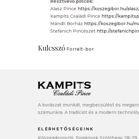
Résztvevő pincék:
Alasz Pince
https://koszegibor.hu/alasz
Kampits Családi Pince
https://kampitsp
Mándli Borház
https://koszegibor.hu/m
Stefanich Pincészet
http://stefanichpi
Kulcsszó
Forralt-bor
A borászat munkát, megbecsülést és megann
számunkra. A tradíciót és a modern technoló
ELÉRHETŐSÉGEINK
Kőszegdoroszló, Pogányok Szőlőhegy 28-29. 